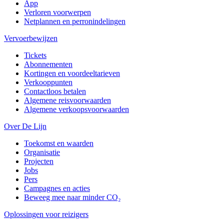
App
Verloren voorwerpen
Netplannen en perronindelingen
Vervoerbewijzen
Tickets
Abonnementen
Kortingen en voordeeltarieven
Verkooppunten
Contactloos betalen
Algemene reisvoorwaarden
Algemene verkoopsvoorwaarden
Over De Lijn
Toekomst en waarden
Organisatie
Projecten
Jobs
Pers
Campagnes en acties
Beweeg mee naar minder CO₂
Oplossingen voor reizigers