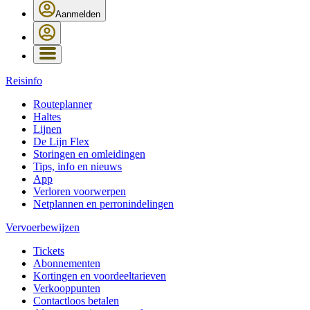
Aanmelden
Reisinfo
Routeplanner
Haltes
Lijnen
De Lijn Flex
Storingen en omleidingen
Tips, info en nieuws
App
Verloren voorwerpen
Netplannen en perronindelingen
Vervoerbewijzen
Tickets
Abonnementen
Kortingen en voordeeltarieven
Verkooppunten
Contactloos betalen