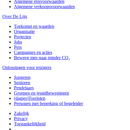
Algemene reisvoorwaarden
Algemene verkoopsvoorwaarden
Over De Lijn
Toekomst en waarden
Organisatie
Projecten
Jobs
Pers
Campagnes en acties
Beweeg mee naar minder CO₂
Oplossingen voor reizigers
Jongeren
Senioren
Pendelaars
Groepen en jeugdbewegingen
(dagjes)Toeristen
Personen met beperking of begeleider
Zakelijk
Privacy
Toegankelijkheid