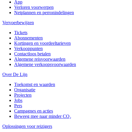
App
Verloren voorwerpen
Netplannen en perronindelingen
Vervoerbewijzen
Tickets
Abonnementen
Kortingen en voordeeltarieven
Verkooppunten
Contactloos betalen
Algemene reisvoorwaarden
Algemene verkoopsvoorwaarden
Over De Lijn
Toekomst en waarden
Organisatie
Projecten
Jobs
Pers
Campagnes en acties
Beweeg mee naar minder CO₂
Oplossingen voor reizigers