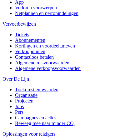
App
Verloren voorwerpen
Netplannen en perronindelingen
Vervoerbewijzen
Tickets
Abonnementen
Kortingen en voordeeltarieven
Verkooppunten
Contactloos betalen
Algemene reisvoorwaarden
Algemene verkoopsvoorwaarden
Over De Lijn
Toekomst en waarden
Organisatie
Projecten
Jobs
Pers
Campagnes en acties
Beweeg mee naar minder CO₂
Oplossingen voor reizigers