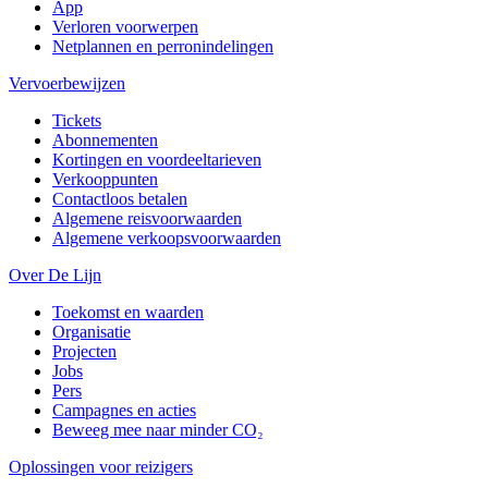
App
Verloren voorwerpen
Netplannen en perronindelingen
Vervoerbewijzen
Tickets
Abonnementen
Kortingen en voordeeltarieven
Verkooppunten
Contactloos betalen
Algemene reisvoorwaarden
Algemene verkoopsvoorwaarden
Over De Lijn
Toekomst en waarden
Organisatie
Projecten
Jobs
Pers
Campagnes en acties
Beweeg mee naar minder CO₂
Oplossingen voor reizigers