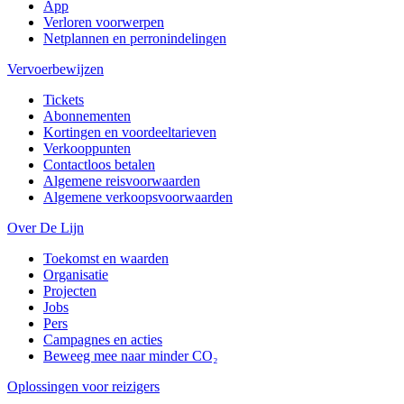
App
Verloren voorwerpen
Netplannen en perronindelingen
Vervoerbewijzen
Tickets
Abonnementen
Kortingen en voordeeltarieven
Verkooppunten
Contactloos betalen
Algemene reisvoorwaarden
Algemene verkoopsvoorwaarden
Over De Lijn
Toekomst en waarden
Organisatie
Projecten
Jobs
Pers
Campagnes en acties
Beweeg mee naar minder CO₂
Oplossingen voor reizigers