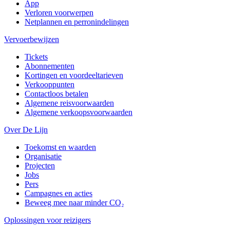
App
Verloren voorwerpen
Netplannen en perronindelingen
Vervoerbewijzen
Tickets
Abonnementen
Kortingen en voordeeltarieven
Verkooppunten
Contactloos betalen
Algemene reisvoorwaarden
Algemene verkoopsvoorwaarden
Over De Lijn
Toekomst en waarden
Organisatie
Projecten
Jobs
Pers
Campagnes en acties
Beweeg mee naar minder CO₂
Oplossingen voor reizigers