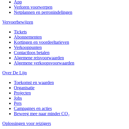
App
Verloren voorwerpen
Netplannen en perronindelingen
Vervoerbewijzen
Tickets
Abonnementen
Kortingen en voordeeltarieven
Verkooppunten
Contactloos betalen
Algemene reisvoorwaarden
Algemene verkoopsvoorwaarden
Over De Lijn
Toekomst en waarden
Organisatie
Projecten
Jobs
Pers
Campagnes en acties
Beweeg mee naar minder CO₂
Oplossingen voor reizigers