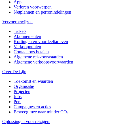
App
Verloren voorwerpen
Netplannen en perronindelingen
Vervoerbewijzen
Tickets
Abonnementen
Kortingen en voordeeltarieven
Verkooppunten
Contactloos betalen
Algemene reisvoorwaarden
Algemene verkoopsvoorwaarden
Over De Lijn
Toekomst en waarden
Organisatie
Projecten
Jobs
Pers
Campagnes en acties
Beweeg mee naar minder CO₂
Oplossingen voor reizigers