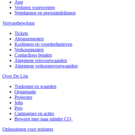
App
Verloren voorwerpen
Netplannen en perronindelingen
Vervoerbewijzen
Tickets
Abonnementen
Kortingen en voordeeltarieven
Verkooppunten
Contactloos betalen
Algemene reisvoorwaarden
Algemene verkoopsvoorwaarden
Over De Lijn
Toekomst en waarden
Organisatie
Projecten
Jobs
Pers
Campagnes en acties
Beweeg mee naar minder CO₂
Oplossingen voor reizigers