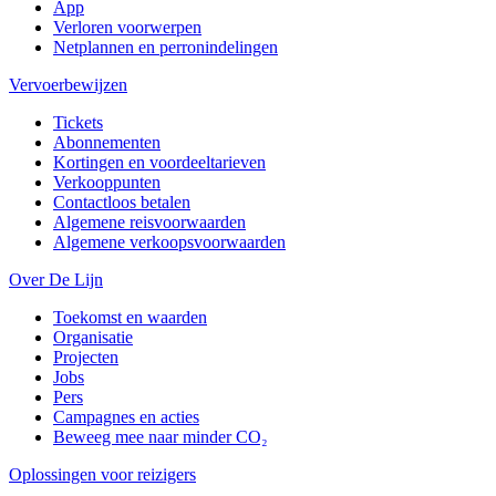
App
Verloren voorwerpen
Netplannen en perronindelingen
Vervoerbewijzen
Tickets
Abonnementen
Kortingen en voordeeltarieven
Verkooppunten
Contactloos betalen
Algemene reisvoorwaarden
Algemene verkoopsvoorwaarden
Over De Lijn
Toekomst en waarden
Organisatie
Projecten
Jobs
Pers
Campagnes en acties
Beweeg mee naar minder CO₂
Oplossingen voor reizigers