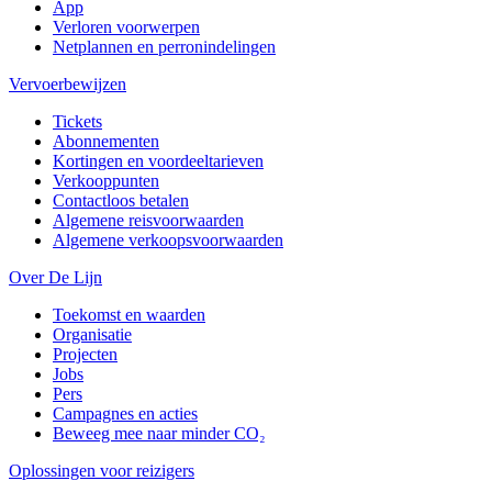
App
Verloren voorwerpen
Netplannen en perronindelingen
Vervoerbewijzen
Tickets
Abonnementen
Kortingen en voordeeltarieven
Verkooppunten
Contactloos betalen
Algemene reisvoorwaarden
Algemene verkoopsvoorwaarden
Over De Lijn
Toekomst en waarden
Organisatie
Projecten
Jobs
Pers
Campagnes en acties
Beweeg mee naar minder CO₂
Oplossingen voor reizigers