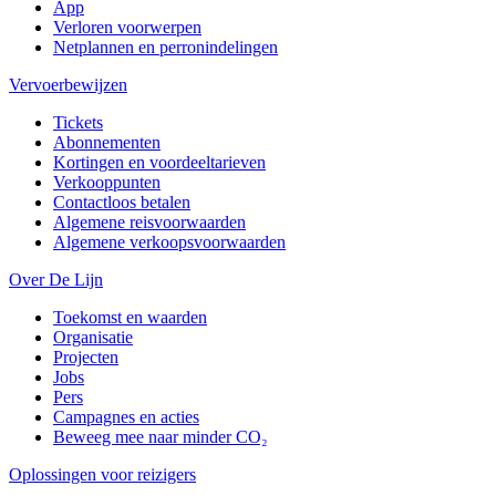
App
Verloren voorwerpen
Netplannen en perronindelingen
Vervoerbewijzen
Tickets
Abonnementen
Kortingen en voordeeltarieven
Verkooppunten
Contactloos betalen
Algemene reisvoorwaarden
Algemene verkoopsvoorwaarden
Over De Lijn
Toekomst en waarden
Organisatie
Projecten
Jobs
Pers
Campagnes en acties
Beweeg mee naar minder CO₂
Oplossingen voor reizigers