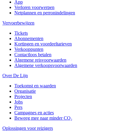
App
Verloren voorwerpen
Netplannen en perronindelingen
Vervoerbewijzen
Tickets
Abonnementen
Kortingen en voordeeltarieven
Verkooppunten
Contactloos betalen
Algemene reisvoorwaarden
Algemene verkoopsvoorwaarden
Over De Lijn
Toekomst en waarden
Organisatie
Projecten
Jobs
Pers
Campagnes en acties
Beweeg mee naar minder CO₂
Oplossingen voor reizigers