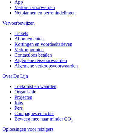
App
Verloren voorwerpen
Netplannen en perronindelingen
Vervoerbewijzen
Tickets
Abonnementen
Kortingen en voordeeltarieven
Verkooppunten
Contactloos betalen
Algemene reisvoorwaarden
Algemene verkoopsvoorwaarden
Over De Lijn
Toekomst en waarden
Organisatie
Projecten
Jobs
Pers
Campagnes en acties
Beweeg mee naar minder CO₂
Oplossingen voor reizigers