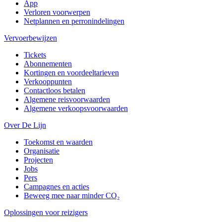
App
Verloren voorwerpen
Netplannen en perronindelingen
Vervoerbewijzen
Tickets
Abonnementen
Kortingen en voordeeltarieven
Verkooppunten
Contactloos betalen
Algemene reisvoorwaarden
Algemene verkoopsvoorwaarden
Over De Lijn
Toekomst en waarden
Organisatie
Projecten
Jobs
Pers
Campagnes en acties
Beweeg mee naar minder CO₂
Oplossingen voor reizigers