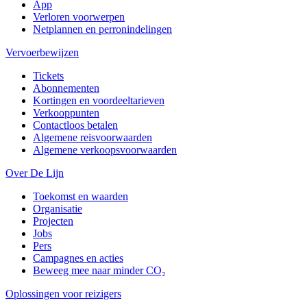
App
Verloren voorwerpen
Netplannen en perronindelingen
Vervoerbewijzen
Tickets
Abonnementen
Kortingen en voordeeltarieven
Verkooppunten
Contactloos betalen
Algemene reisvoorwaarden
Algemene verkoopsvoorwaarden
Over De Lijn
Toekomst en waarden
Organisatie
Projecten
Jobs
Pers
Campagnes en acties
Beweeg mee naar minder CO₂
Oplossingen voor reizigers