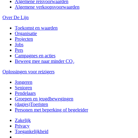
Algemene reisvoorwaarden
Algemene verkoopsvoorwaarden
Over De Lijn
Toekomst en waarden
Organisatie
Projecten
Jobs
Pers
Campagnes en acties
Beweeg mee naar minder CO₂
Oplossingen voor reizigers
Jongeren
Senioren
Pendelaars
Groepen en jeugdbewegingen
(dagjes)Toeristen
Personen met beperking of begeleider
Zakelijk
Privacy
Toegankelijkheid