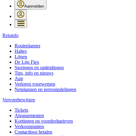
Aanmelden
Reisinfo
Routeplanner
Haltes
Lijnen
De Lijn Flex
Storingen en omleidingen
Tips, info en nieuws
App
Verloren voorwerpen
Netplannen en perronindelingen
Vervoerbewijzen
Tickets
Abonnementen
Kortingen en voordeeltarieven
Verkooppunten
Contactloos betalen