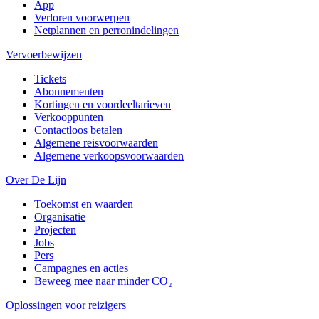
App
Verloren voorwerpen
Netplannen en perronindelingen
Vervoerbewijzen
Tickets
Abonnementen
Kortingen en voordeeltarieven
Verkooppunten
Contactloos betalen
Algemene reisvoorwaarden
Algemene verkoopsvoorwaarden
Over De Lijn
Toekomst en waarden
Organisatie
Projecten
Jobs
Pers
Campagnes en acties
Beweeg mee naar minder CO₂
Oplossingen voor reizigers