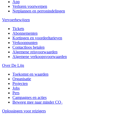
App
Verloren voorwerpen
Netplannen en perronindelingen
Vervoerbewijzen
Tickets
Abonnementen
Kortingen en voordeeltarieven
Verkooppunten
Contactloos betalen
Algemene reisvoorwaarden
Algemene verkoopsvoorwaarden
Over De Lijn
Toekomst en waarden
Organisatie
Projecten
Jobs
Pers
Campagnes en acties
Beweeg mee naar minder CO₂
Oplossingen voor reizigers