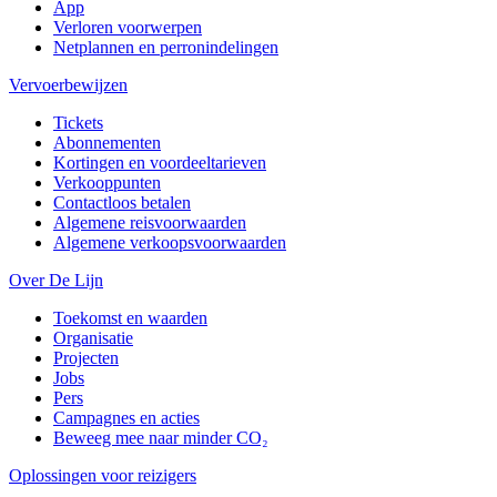
App
Verloren voorwerpen
Netplannen en perronindelingen
Vervoerbewijzen
Tickets
Abonnementen
Kortingen en voordeeltarieven
Verkooppunten
Contactloos betalen
Algemene reisvoorwaarden
Algemene verkoopsvoorwaarden
Over De Lijn
Toekomst en waarden
Organisatie
Projecten
Jobs
Pers
Campagnes en acties
Beweeg mee naar minder CO₂
Oplossingen voor reizigers