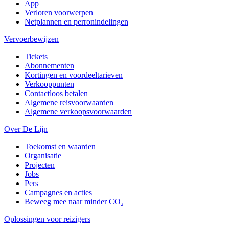
App
Verloren voorwerpen
Netplannen en perronindelingen
Vervoerbewijzen
Tickets
Abonnementen
Kortingen en voordeeltarieven
Verkooppunten
Contactloos betalen
Algemene reisvoorwaarden
Algemene verkoopsvoorwaarden
Over De Lijn
Toekomst en waarden
Organisatie
Projecten
Jobs
Pers
Campagnes en acties
Beweeg mee naar minder CO₂
Oplossingen voor reizigers