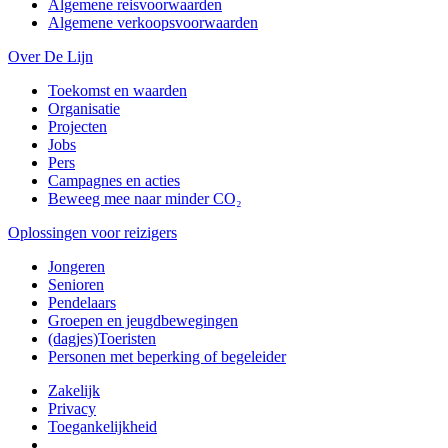
Algemene reisvoorwaarden
Algemene verkoopsvoorwaarden
Over De Lijn
Toekomst en waarden
Organisatie
Projecten
Jobs
Pers
Campagnes en acties
Beweeg mee naar minder CO₂
Oplossingen voor reizigers
Jongeren
Senioren
Pendelaars
Groepen en jeugdbewegingen
(dagjes)Toeristen
Personen met beperking of begeleider
Zakelijk
Privacy
Toegankelijkheid