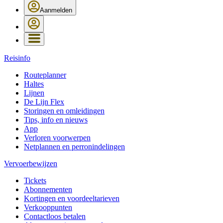
Aanmelden
Reisinfo
Routeplanner
Haltes
Lijnen
De Lijn Flex
Storingen en omleidingen
Tips, info en nieuws
App
Verloren voorwerpen
Netplannen en perronindelingen
Vervoerbewijzen
Tickets
Abonnementen
Kortingen en voordeeltarieven
Verkooppunten
Contactloos betalen