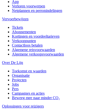
App
Verloren voorwerpen
Netplannen en perronindelingen
Vervoerbewijzen
Tickets
Abonnementen
Kortingen en voordeeltarieven
Verkooppunten
Contactloos betalen
Algemene reisvoorwaarden
Algemene verkoopsvoorwaarden
Over De Lijn
Toekomst en waarden
Organisatie
Projecten
Jobs
Pers
Campagnes en acties
Beweeg mee naar minder CO₂
Oplossingen voor reizigers