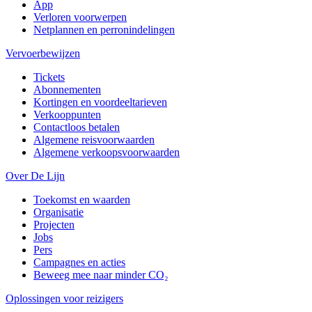
App
Verloren voorwerpen
Netplannen en perronindelingen
Vervoerbewijzen
Tickets
Abonnementen
Kortingen en voordeeltarieven
Verkooppunten
Contactloos betalen
Algemene reisvoorwaarden
Algemene verkoopsvoorwaarden
Over De Lijn
Toekomst en waarden
Organisatie
Projecten
Jobs
Pers
Campagnes en acties
Beweeg mee naar minder CO₂
Oplossingen voor reizigers