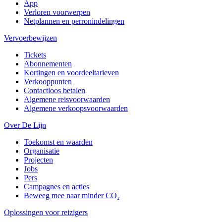
App
Verloren voorwerpen
Netplannen en perronindelingen
Vervoerbewijzen
Tickets
Abonnementen
Kortingen en voordeeltarieven
Verkooppunten
Contactloos betalen
Algemene reisvoorwaarden
Algemene verkoopsvoorwaarden
Over De Lijn
Toekomst en waarden
Organisatie
Projecten
Jobs
Pers
Campagnes en acties
Beweeg mee naar minder CO₂
Oplossingen voor reizigers