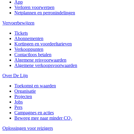
App
Verloren voorwerpen
Netplannen en perronindelingen
Vervoerbewijzen
Tickets
Abonnementen
Kortingen en voordeeltarieven
Verkooppunten
Contactloos betalen
Algemene reisvoorwaarden
Algemene verkoopsvoorwaarden
Over De Lijn
Toekomst en waarden
Organisatie
Projecten
Jobs
Pers
Campagnes en acties
Beweeg mee naar minder CO₂
Oplossingen voor reizigers