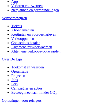
App
Verloren voorwerpen
Netplannen en perronindelingen
Vervoerbewijzen
Tickets
Abonnementen
Kortingen en voordeeltarieven
Verkooppunten
Contactloos betalen
Algemene reisvoorwaarden
Algemene verkoopsvoorwaarden
Over De Lijn
Toekomst en waarden
Organisatie
Projecten
Jobs
Pers
Campagnes en acties
Beweeg mee naar minder CO₂
Oplossingen voor reizigers