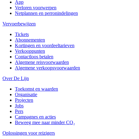
App
Verloren voorwerpen
Netplannen en perronindelingen
Vervoerbewijzen
Tickets
Abonnementen
Kortingen en voordeeltarieven
Verkooppunten
Contactloos betalen
Algemene reisvoorwaarden
Algemene verkoopsvoorwaarden
Over De Lijn
Toekomst en waarden
Organisatie
Projecten
Jobs
Pers
Campagnes en acties
Beweeg mee naar minder CO₂
Oplossingen voor reizigers