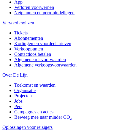
App
Verloren voorwerpen
Netplannen en perronindelingen
Vervoerbewijzen
Tickets
Abonnementen
Kortingen en voordeeltarieven
Verkooppunten
Contactloos betalen
Algemene reisvoorwaarden
Algemene verkoopsvoorwaarden
Over De Lijn
Toekomst en waarden
Organisatie
Projecten
Jobs
Pers
Campagnes en acties
Beweeg mee naar minder CO₂
Oplossingen voor reizigers