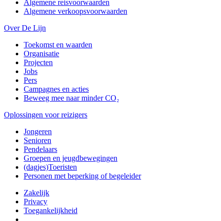
Algemene reisvoorwaarden
Algemene verkoopsvoorwaarden
Over De Lijn
Toekomst en waarden
Organisatie
Projecten
Jobs
Pers
Campagnes en acties
Beweeg mee naar minder CO₂
Oplossingen voor reizigers
Jongeren
Senioren
Pendelaars
Groepen en jeugdbewegingen
(dagjes)Toeristen
Personen met beperking of begeleider
Zakelijk
Privacy
Toegankelijkheid