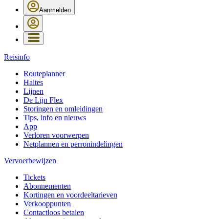
Aanmelden
Reisinfo
Routeplanner
Haltes
Lijnen
De Lijn Flex
Storingen en omleidingen
Tips, info en nieuws
App
Verloren voorwerpen
Netplannen en perronindelingen
Vervoerbewijzen
Tickets
Abonnementen
Kortingen en voordeeltarieven
Verkooppunten
Contactloos betalen