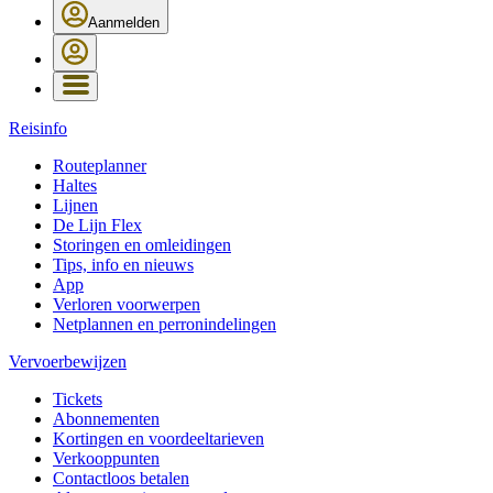
Aanmelden
Reisinfo
Routeplanner
Haltes
Lijnen
De Lijn Flex
Storingen en omleidingen
Tips, info en nieuws
App
Verloren voorwerpen
Netplannen en perronindelingen
Vervoerbewijzen
Tickets
Abonnementen
Kortingen en voordeeltarieven
Verkooppunten
Contactloos betalen