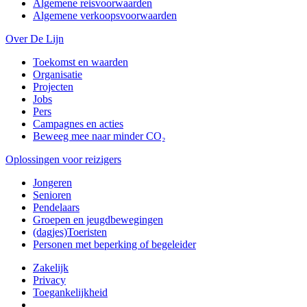
Algemene reisvoorwaarden
Algemene verkoopsvoorwaarden
Over De Lijn
Toekomst en waarden
Organisatie
Projecten
Jobs
Pers
Campagnes en acties
Beweeg mee naar minder CO₂
Oplossingen voor reizigers
Jongeren
Senioren
Pendelaars
Groepen en jeugdbewegingen
(dagjes)Toeristen
Personen met beperking of begeleider
Zakelijk
Privacy
Toegankelijkheid