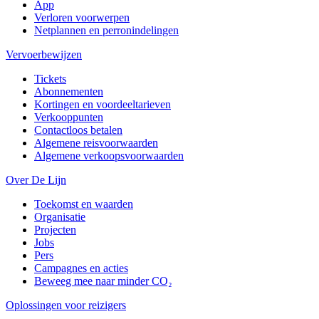
App
Verloren voorwerpen
Netplannen en perronindelingen
Vervoerbewijzen
Tickets
Abonnementen
Kortingen en voordeeltarieven
Verkooppunten
Contactloos betalen
Algemene reisvoorwaarden
Algemene verkoopsvoorwaarden
Over De Lijn
Toekomst en waarden
Organisatie
Projecten
Jobs
Pers
Campagnes en acties
Beweeg mee naar minder CO₂
Oplossingen voor reizigers