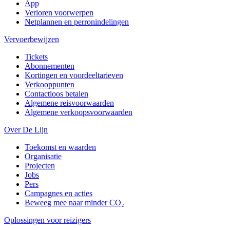
App
Verloren voorwerpen
Netplannen en perronindelingen
Vervoerbewijzen
Tickets
Abonnementen
Kortingen en voordeeltarieven
Verkooppunten
Contactloos betalen
Algemene reisvoorwaarden
Algemene verkoopsvoorwaarden
Over De Lijn
Toekomst en waarden
Organisatie
Projecten
Jobs
Pers
Campagnes en acties
Beweeg mee naar minder CO₂
Oplossingen voor reizigers