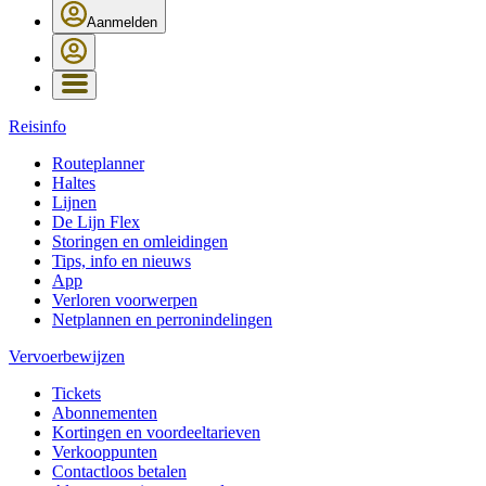
Aanmelden
Reisinfo
Routeplanner
Haltes
Lijnen
De Lijn Flex
Storingen en omleidingen
Tips, info en nieuws
App
Verloren voorwerpen
Netplannen en perronindelingen
Vervoerbewijzen
Tickets
Abonnementen
Kortingen en voordeeltarieven
Verkooppunten
Contactloos betalen