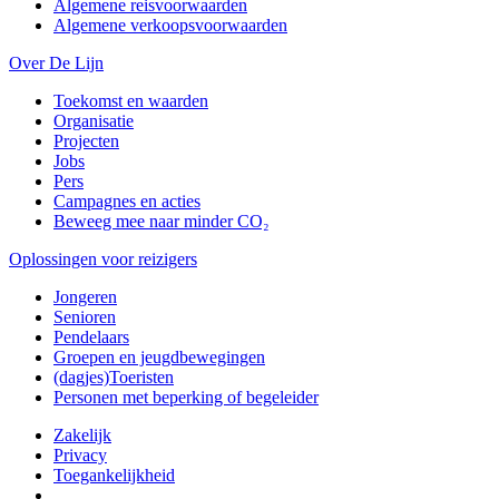
Algemene reisvoorwaarden
Algemene verkoopsvoorwaarden
Over De Lijn
Toekomst en waarden
Organisatie
Projecten
Jobs
Pers
Campagnes en acties
Beweeg mee naar minder CO₂
Oplossingen voor reizigers
Jongeren
Senioren
Pendelaars
Groepen en jeugdbewegingen
(dagjes)Toeristen
Personen met beperking of begeleider
Zakelijk
Privacy
Toegankelijkheid