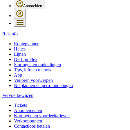
Aanmelden
Reisinfo
Routeplanner
Haltes
Lijnen
De Lijn Flex
Storingen en omleidingen
Tips, info en nieuws
App
Verloren voorwerpen
Netplannen en perronindelingen
Vervoerbewijzen
Tickets
Abonnementen
Kortingen en voordeeltarieven
Verkooppunten
Contactloos betalen