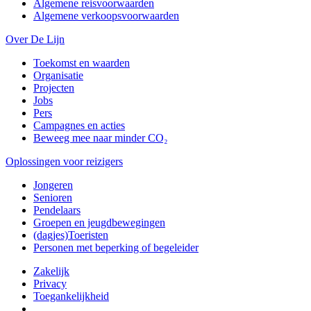
Algemene reisvoorwaarden
Algemene verkoopsvoorwaarden
Over De Lijn
Toekomst en waarden
Organisatie
Projecten
Jobs
Pers
Campagnes en acties
Beweeg mee naar minder CO₂
Oplossingen voor reizigers
Jongeren
Senioren
Pendelaars
Groepen en jeugdbewegingen
(dagjes)Toeristen
Personen met beperking of begeleider
Zakelijk
Privacy
Toegankelijkheid