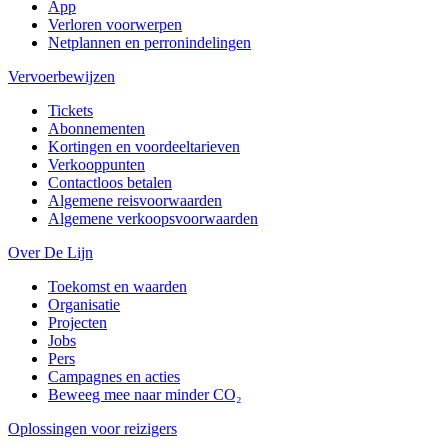
App
Verloren voorwerpen
Netplannen en perronindelingen
Vervoerbewijzen
Tickets
Abonnementen
Kortingen en voordeeltarieven
Verkooppunten
Contactloos betalen
Algemene reisvoorwaarden
Algemene verkoopsvoorwaarden
Over De Lijn
Toekomst en waarden
Organisatie
Projecten
Jobs
Pers
Campagnes en acties
Beweeg mee naar minder CO₂
Oplossingen voor reizigers