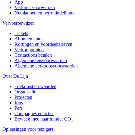
App
Verloren voorwerpen
Netplannen en perronindelingen
Vervoerbewijzen
Tickets
Abonnementen
Kortingen en voordeeltarieven
Verkooppunten
Contactloos betalen
Algemene reisvoorwaarden
Algemene verkoopsvoorwaarden
Over De Lijn
Toekomst en waarden
Organisatie
Projecten
Jobs
Pers
Campagnes en acties
Beweeg mee naar minder CO₂
Oplossingen voor reizigers