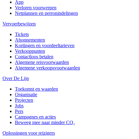
App
Verloren voorwerpen
Netplannen en perronindelingen
Vervoerbewijzen
Tickets
Abonnementen
Kortingen en voordeeltarieven
Verkooppunten
Contactloos betalen
Algemene reisvoorwaarden
Algemene verkoopsvoorwaarden
Over De Lijn
Toekomst en waarden
Organisatie
Projecten
Jobs
Pers
Campagnes en acties
Beweeg mee naar minder CO₂
Oplossingen voor reizigers