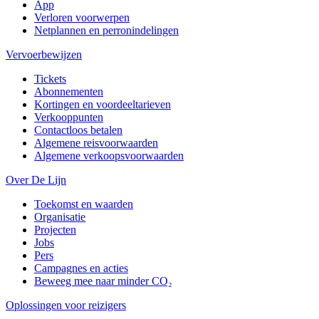
App
Verloren voorwerpen
Netplannen en perronindelingen
Vervoerbewijzen
Tickets
Abonnementen
Kortingen en voordeeltarieven
Verkooppunten
Contactloos betalen
Algemene reisvoorwaarden
Algemene verkoopsvoorwaarden
Over De Lijn
Toekomst en waarden
Organisatie
Projecten
Jobs
Pers
Campagnes en acties
Beweeg mee naar minder CO₂
Oplossingen voor reizigers