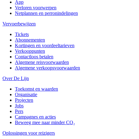
App
Verloren voorwerpen
Netplannen en perronindelingen
Vervoerbewijzen
Tickets
Abonnementen
Kortingen en voordeeltarieven
Verkooppunten
Contactloos betalen
Algemene reisvoorwaarden
Algemene verkoopsvoorwaarden
Over De Lijn
Toekomst en waarden
Organisatie
Projecten
Jobs
Pers
Campagnes en acties
Beweeg mee naar minder CO₂
Oplossingen voor reizigers