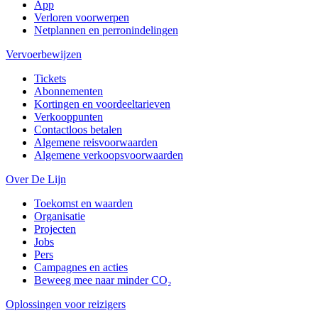
App
Verloren voorwerpen
Netplannen en perronindelingen
Vervoerbewijzen
Tickets
Abonnementen
Kortingen en voordeeltarieven
Verkooppunten
Contactloos betalen
Algemene reisvoorwaarden
Algemene verkoopsvoorwaarden
Over De Lijn
Toekomst en waarden
Organisatie
Projecten
Jobs
Pers
Campagnes en acties
Beweeg mee naar minder CO₂
Oplossingen voor reizigers