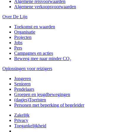
Algemene reisvoorwaarden
Algemene verkoopsvoorwaarden
Over De Lijn
Toekomst en waarden
Organisatie
Projecten
Jobs
Pers
Campagnes en acties
Beweeg mee naar minder CO₂
Oplossingen voor reizigers
Jongeren
Senioren
Pendelaars
Groepen en jeugdbewegingen
(dagjes)Toeristen
Personen met beperking of begeleider
Zakelijk
Privacy
Toegankelijkheid