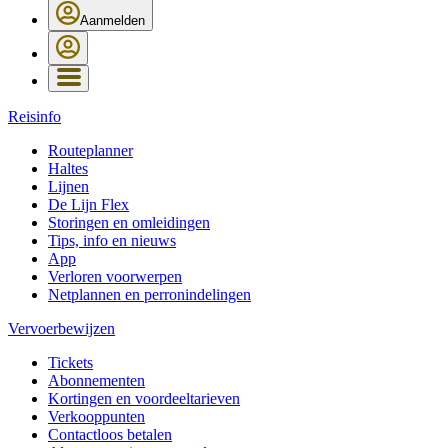
Aanmelden
Reisinfo
Routeplanner
Haltes
Lijnen
De Lijn Flex
Storingen en omleidingen
Tips, info en nieuws
App
Verloren voorwerpen
Netplannen en perronindelingen
Vervoerbewijzen
Tickets
Abonnementen
Kortingen en voordeeltarieven
Verkooppunten
Contactloos betalen