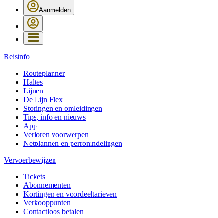
Aanmelden
Reisinfo
Routeplanner
Haltes
Lijnen
De Lijn Flex
Storingen en omleidingen
Tips, info en nieuws
App
Verloren voorwerpen
Netplannen en perronindelingen
Vervoerbewijzen
Tickets
Abonnementen
Kortingen en voordeeltarieven
Verkooppunten
Contactloos betalen