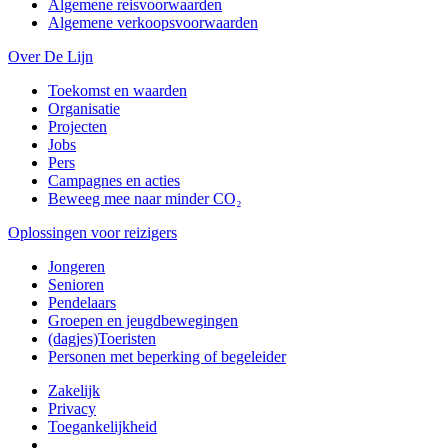
Algemene reisvoorwaarden
Algemene verkoopsvoorwaarden
Over De Lijn
Toekomst en waarden
Organisatie
Projecten
Jobs
Pers
Campagnes en acties
Beweeg mee naar minder CO₂
Oplossingen voor reizigers
Jongeren
Senioren
Pendelaars
Groepen en jeugdbewegingen
(dagjes)Toeristen
Personen met beperking of begeleider
Zakelijk
Privacy
Toegankelijkheid