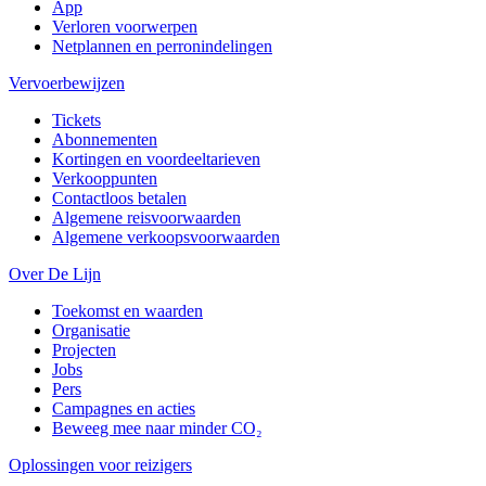
App
Verloren voorwerpen
Netplannen en perronindelingen
Vervoerbewijzen
Tickets
Abonnementen
Kortingen en voordeeltarieven
Verkooppunten
Contactloos betalen
Algemene reisvoorwaarden
Algemene verkoopsvoorwaarden
Over De Lijn
Toekomst en waarden
Organisatie
Projecten
Jobs
Pers
Campagnes en acties
Beweeg mee naar minder CO₂
Oplossingen voor reizigers