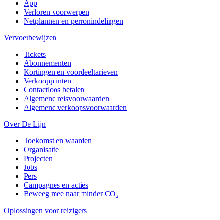
App
Verloren voorwerpen
Netplannen en perronindelingen
Vervoerbewijzen
Tickets
Abonnementen
Kortingen en voordeeltarieven
Verkooppunten
Contactloos betalen
Algemene reisvoorwaarden
Algemene verkoopsvoorwaarden
Over De Lijn
Toekomst en waarden
Organisatie
Projecten
Jobs
Pers
Campagnes en acties
Beweeg mee naar minder CO₂
Oplossingen voor reizigers