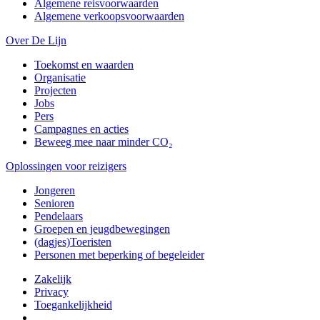
Algemene reisvoorwaarden
Algemene verkoopsvoorwaarden
Over De Lijn
Toekomst en waarden
Organisatie
Projecten
Jobs
Pers
Campagnes en acties
Beweeg mee naar minder CO₂
Oplossingen voor reizigers
Jongeren
Senioren
Pendelaars
Groepen en jeugdbewegingen
(dagjes)Toeristen
Personen met beperking of begeleider
Zakelijk
Privacy
Toegankelijkheid