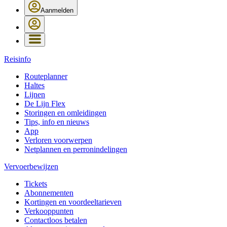
Aanmelden
Reisinfo
Routeplanner
Haltes
Lijnen
De Lijn Flex
Storingen en omleidingen
Tips, info en nieuws
App
Verloren voorwerpen
Netplannen en perronindelingen
Vervoerbewijzen
Tickets
Abonnementen
Kortingen en voordeeltarieven
Verkooppunten
Contactloos betalen