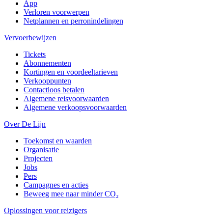
App
Verloren voorwerpen
Netplannen en perronindelingen
Vervoerbewijzen
Tickets
Abonnementen
Kortingen en voordeeltarieven
Verkooppunten
Contactloos betalen
Algemene reisvoorwaarden
Algemene verkoopsvoorwaarden
Over De Lijn
Toekomst en waarden
Organisatie
Projecten
Jobs
Pers
Campagnes en acties
Beweeg mee naar minder CO₂
Oplossingen voor reizigers