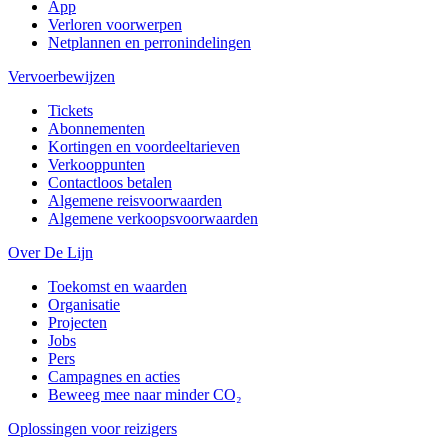
App
Verloren voorwerpen
Netplannen en perronindelingen
Vervoerbewijzen
Tickets
Abonnementen
Kortingen en voordeeltarieven
Verkooppunten
Contactloos betalen
Algemene reisvoorwaarden
Algemene verkoopsvoorwaarden
Over De Lijn
Toekomst en waarden
Organisatie
Projecten
Jobs
Pers
Campagnes en acties
Beweeg mee naar minder CO₂
Oplossingen voor reizigers