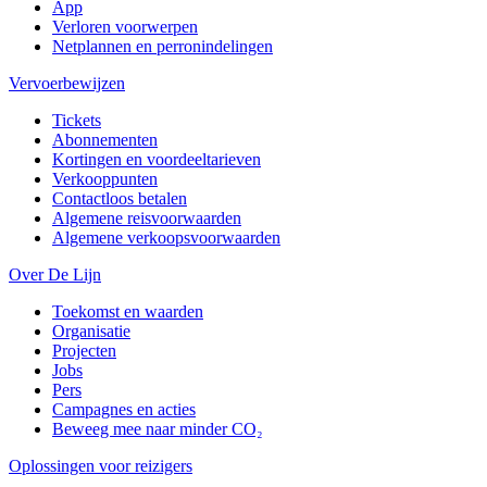
App
Verloren voorwerpen
Netplannen en perronindelingen
Vervoerbewijzen
Tickets
Abonnementen
Kortingen en voordeeltarieven
Verkooppunten
Contactloos betalen
Algemene reisvoorwaarden
Algemene verkoopsvoorwaarden
Over De Lijn
Toekomst en waarden
Organisatie
Projecten
Jobs
Pers
Campagnes en acties
Beweeg mee naar minder CO₂
Oplossingen voor reizigers